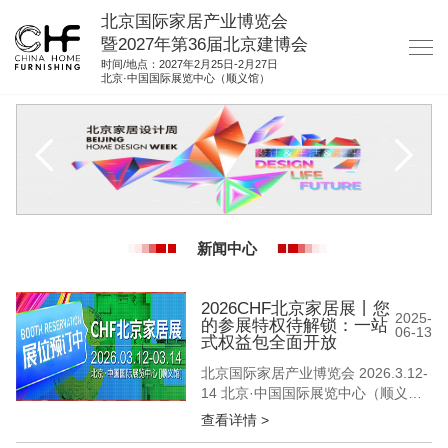
北京国际家居产业博览会
暨2027年第36届北京建博会
时间/地点：2027年2月25日-2月27日
北京·中国国际展览中心（顺义馆）
网站首页
关于我们
展商服务
观众服务
新闻中心
展位图纸
资料下载
2026CHF北京家居展丨您
2025-
的参展特权待解锁：一站
06-13
集团展会
式权益包全面开放
北京国际家居产业博览会 2026.3.12-
参展联络
14 北京·中国国际展览中心（顺义
馆） 当行业深陷“智能参数内卷”“概念
查看详情 >
营销疲劳” 北京家居展选择回归商业