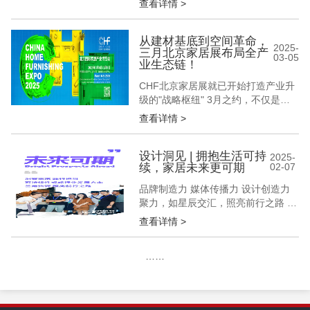
查看详情 >
展会地点 观众入口：东、南、西登录
厅 中国国际展览中心(顺义馆)北京市
顺义区天竺空港城商务区裕翔路88号
从建材基底到空间革命，
2025-
三月北京家居展布局全产
首都国际会展中心（新国展二期） 观
03-05
业生态链！
众从以上任意一个登录区扫码进入展
馆 交通指南 -地铁...
CHF北京家居展就已开始打造产业升
级的"战略枢纽" 3月之约，不仅是展
会之约 更是一场定义产业未来的"生
查看详情 >
态革命" 建材基底×定制中枢×软装终
端的黄金三角 构筑起万亿级家居产业
的完整作战沙盘 CHF北京家居展努力
设计洞见 | 拥抱生活可持
2025-
续，家居未来更可期
02-07
通过重构"资源整合"的维度 将跨界经
销商×先锋设计师×匠心装企×优质供
品牌制造力 媒体传播力 设计创造力
应链企...
聚力，如星辰交汇，照亮前行之路 构
筑交流平台 深挖产品精髓 拓展市场
查看详情 >
版图 共生，待羽翼同展，我们一同闪
耀 “可持续性”已成为当下社会的关注
……
焦点，似浪潮席卷各个领域，深刻影
响着人们的生产活动与生活方式。
“可持续性”覆盖生态环保、健康安
全、资源节约、人文关怀等，关...