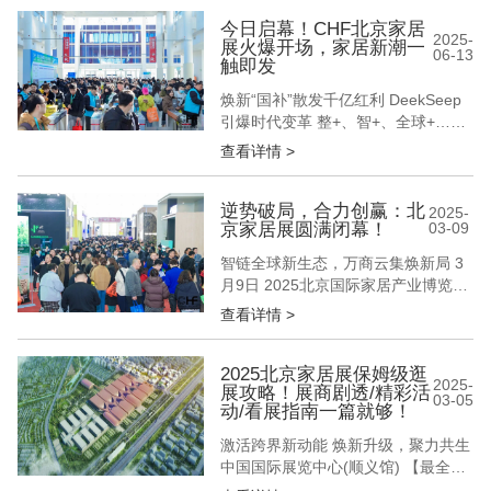
的本质价值 12万㎡实景展区全面开放
15万+专业采购商现场对接 数十场商
今日启幕！CHF北京家居
2025-
展火爆开场，家居新潮一
贸对接会精准匹配 在这个数据至上的
06-13
触即发
时代 我们始终坚信 真正的商业价值
始于...
焕新“国补”散发千亿红利 DeekSeep
引爆时代变革 整+、智+、全球+……
3月6日，CHF北京国际家居展盛大启
查看详情 >
幕 以开年首个家居行业专业综合大展
为姿 以“破局·立势·启新篇”为聚首原
点 以“链接家居新品类 激发跨界新动
逆势破局，合力创赢：北
2025-
京家居展圆满闭幕！
03-09
能”为展会新主题 呈现一场北京为
圆、辐射全球的家居盛宴 3000+品
智链全球新生态，万商云集焕新局 3
牌、1...
月9日 2025北京国际家居产业博览会
圆满闭幕 从整装革命到智居生态 从
查看详情 >
材质创新到科技融合 以春来北方首个
家居行业升级风向标之势 奏出一部
千帆竞发、百舸争流的产业交响曲 擂
2025北京家居展保姆级逛
2025-
展攻略！展商剧透/精彩活
响2025年家居人全力增长的新战鼓
03-05
动/看展指南一篇就够！
现场新品臻品展示超万件，成为品牌
方们首发首秀新一年度产...
激活跨界新动能 焕新升级，聚力共生
中国国际展览中心(顺义馆) 【最全逛
展攻略】助您观展不迷路！ 观展时间